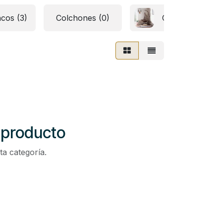
cos (3)
Colchones (0)
Columpios y me
 producto
ta categoría.