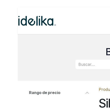
Ir al contenido
Inicio
Categorías
N
Produ
Rango de precio
Si