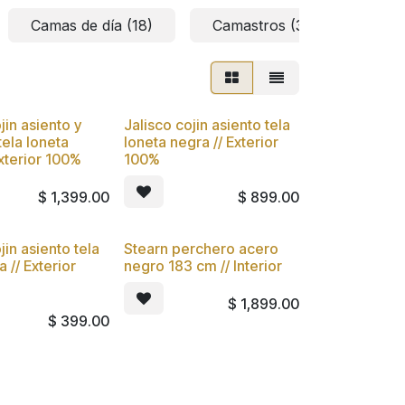
Camas de día (18)
Camastros (35)
Col
jin asiento y
Jalisco cojin asiento tela
tela loneta
loneta negra // Exterior
Exterior 100%
100%
$
1,399.00
$
899.00
jin asiento tela
Stearn perchero acero
a // Exterior
negro 183 cm // Interior
$
1,899.00
$
399.00