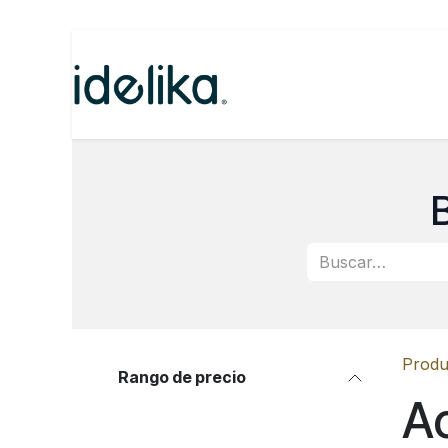
Ir al contenido
Inicio
Categorías
N
Produ
Rango de precio
Ac