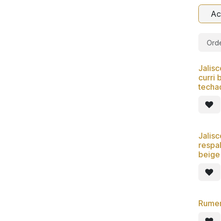
Ac
Orde
Jalisc
curri 
techa
Jalisc
respal
beige 
Rumer 