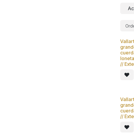
Ac
Orde
Vallar
Nue
grand
cuerda
lonet
// Ext
Vallar
Nue
grand
cuerda
// Ext