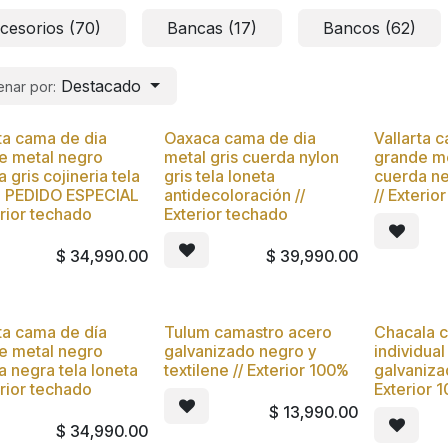
cesorios (70)
Bancas (17)
Bancos (62)
Destacado
nar por:
ta cama de dia
Oaxaca cama de dia
Vallarta 
vo
Nuevo
Nuevo
e metal negro
metal gris cuerda nylon
grande m
 gris cojineria tela
gris tela loneta
cuerda ne
a PEDIDO ESPECIAL
antidecoloración //
// Exterio
erior techado
Exterior techado
$
34,990.00
$
39,990.00
ta cama de día
Tulum camastro acero
Chacala 
vo
Nuevo
Nuevo
e metal negro
galvanizado negro y
individua
 negra tela loneta
textilene // Exterior 100%
galvaniza
erior techado
Exterior 
$
13,990.00
$
34,990.00