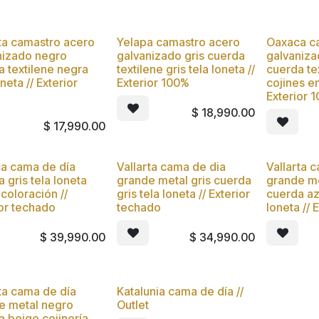
rta camastro acero
Yelapa camastro acero
Oaxaca c
vo
Nuevo
Nuevo
nizado negro
galvanizado gris cuerda
galvaniz
a textilene negra
textilene gris tela loneta //
cuerda te
oneta // Exterior
Exterior 100%
cojines en
Exterior 
$
18,990.00
$
17,990.00
a cama de día
Vallarta cama de dia
Vallarta 
 gris tela loneta
grande metal gris cuerda
grande m
coloración //
gris tela loneta // Exterior
cuerda az
ior techado
techado
loneta // 
$
39,990.00
$
34,990.00
ta cama de día
Katalunia cama de día //
e metal negro
Outlet
a beige cojinería