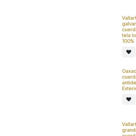
Valla
Nue
galva
cuerd
tela l
100%
Oaxac
cuerda
antide
Exter
Vallar
grand
cuerd