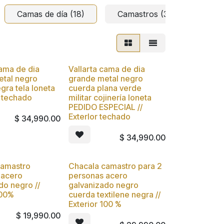
Camas de día (18)
Camastros (34)
Col
cama de dia
Vallarta cama de dia
Nuevo
etal negro
grande metal negro
gra tela loneta
cuerda plana verde
r techado
militar cojinería loneta
PEDIDO ESPECIAL //
ExterIor techado
$
34,990.00
$
34,990.00
camastro
Chacala camastro para 2
Nuevo
l acero
personas acero
do negro //
galvanizado negro
100%
cuerda textilene negra //
Exterior 100 %
$
19,990.00