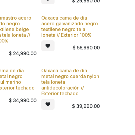
$
29,990.00
amastro acero
Oaxaca cama de dia
Nuevo
ado negro
acero galvanizado negro
xtilene beige
textilene negro tela
 tela loneta //
loneta // Exterior 100%
100%
$
56,990.00
$
24,990.00
cama de día
Oaxaca cama de dia
etal negro
metal negro cuerda nylon
ul marino
tela loneta
Exterior techado
antidecoloración //
Exterior techado
$
34,990.00
$
39,990.00