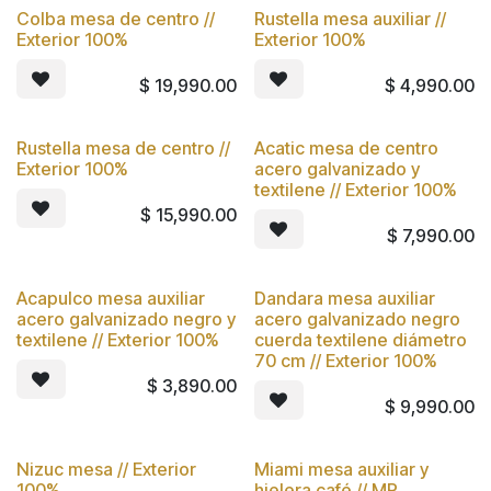
Colba mesa de centro //
Rustella mesa auxiliar //
Exterior 100%
Exterior 100%
$
19,990.00
$
4,990.00
Rustella mesa de centro //
Acatic mesa de centro
Nuevo
Nuevo
Exterior 100%
acero galvanizado y
textilene // Exterior 100%
$
15,990.00
$
7,990.00
Acapulco mesa auxiliar
Dandara mesa auxiliar
Nuevo
Nuevo
acero galvanizado negro y
acero galvanizado negro
textilene // Exterior 100%
cuerda textilene diámetro
70 cm // Exterior 100%
$
3,890.00
$
9,990.00
Nizuc mesa // Exterior
Miami mesa auxiliar y
Nuevo
100%
hielera café // MP