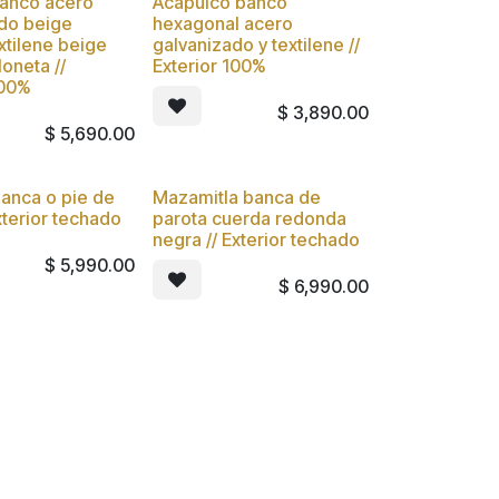
banco acero
Acapulco banco
Nuevo
ado beige
hexagonal acero
xtilene beige
galvanizado y textilene //
loneta //
Exterior 100%
100%
$
3,890.00
$
5,690.00
anca o pie de
Mazamitla banca de
xterior techado
parota cuerda redonda
negra // Exterior techado
$
5,990.00
$
6,990.00