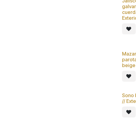
Jalis
Nue
galva
cuerda
Exter
Mazam
parot
beige 
Sono 
// Ext