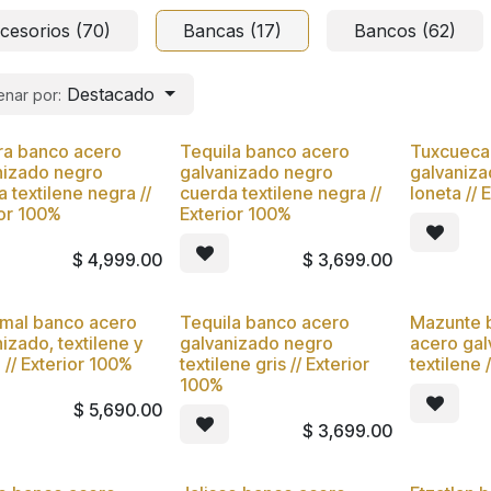
cesorios (70)
Bancas (17)
Bancos (62)
Destacado
nar por:
a banco acero
Tequila banco acero
Tuxcueca
vo
Nuevo
Nuevo
nizado negro
galvanizado negro
galvanizad
 textilene negra //
cuerda textilene negra //
loneta // 
ior 100%
Exterior 100%
$
4,999.00
$
3,699.00
mal banco acero
Tequila banco acero
Mazunte 
vo
Nuevo
Nuevo
izado, textilene y
galvanizado negro
acero gal
 // Exterior 100%
textilene gris // Exterior
textilene 
100%
$
5,690.00
$
3,699.00