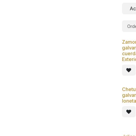
Ac
Orde
Zamor
Nue
galva
cuerda
Exter
Chetu
Nue
galvan
loneta