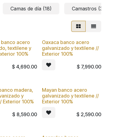
Camas de día (18)
Camastros (34)
Col
 banco acero
Oaxaca banco acero
Nuevo
o, textilene y
galvanizado y textilene //
Exterior 100%
Exterior 100%
$
4,690.00
$
7,990.00
banco madera,
Mayan banco acero
Nuevo
vanizado y
galvanizado y textilene //
// Exterior 100%
Exterior 100%
$
8,590.00
$
2,590.00