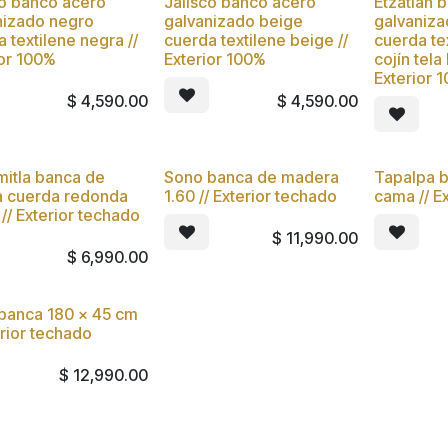
co banco acero
Jalisco banco acero
Etzatlan 
vo
Nuevo
Nuevo
nizado negro
galvanizado beige
galvaniz
 textilene negra //
cuerda textilene beige //
cuerda te
ior 100%
Exterior 100%
cojín tela 
Exterior 
$
4,590.00
$
4,590.00
itla banca de
Sono banca de madera
Tapalpa b
a cuerda redonda
1.60 // Exterior techado
cama // E
// Exterior techado
$
11,990.00
$
6,990.00
banca 180 x 45 cm
erior techado
$
12,990.00