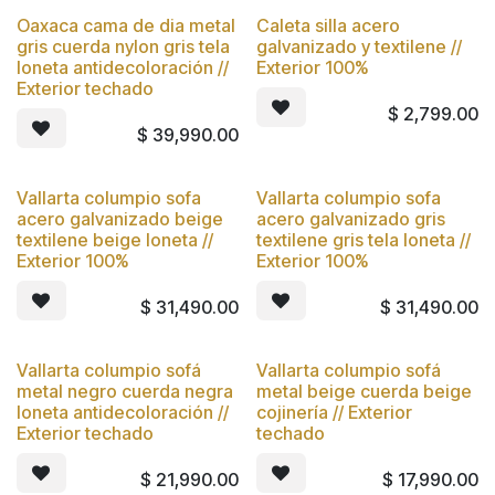
Oaxaca cama de dia metal
Caleta silla acero
Nuevo
Nuevo
gris cuerda nylon gris tela
galvanizado y textilene //
loneta antidecoloración //
Exterior 100%
Exterior techado
$
2,799.00
$
39,990.00
Vallarta columpio sofa
Vallarta columpio sofa
Nuevo
Nuevo
acero galvanizado beige
acero galvanizado gris
textilene beige loneta //
textilene gris tela loneta //
Exterior 100%
Exterior 100%
$
31,490.00
$
31,490.00
Vallarta columpio sofá
Vallarta columpio sofá
Nuevo
Nuevo
metal negro cuerda negra
metal beige cuerda beige
loneta antidecoloración //
cojinería // Exterior
Exterior techado
techado
$
21,990.00
$
17,990.00