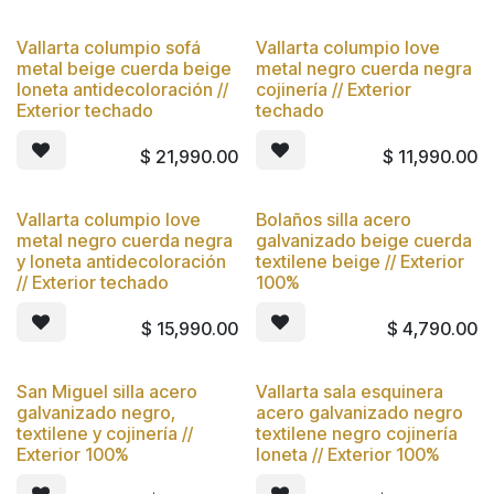
Vallarta columpio sofá
Vallarta columpio love
Nuevo
Nuevo
metal beige cuerda beige
metal negro cuerda negra
loneta antidecoloración //
cojinería // Exterior
Exterior techado
techado
$
21,990.00
$
11,990.00
Vallarta columpio love
Bolaños silla acero
Nuevo
Nuevo
metal negro cuerda negra
galvanizado beige cuerda
y loneta antidecoloración
textilene beige // Exterior
// Exterior techado
100%
$
15,990.00
$
4,790.00
San Miguel silla acero
Vallarta sala esquinera
Nuevo
Nuevo
galvanizado negro,
acero galvanizado negro
textilene y cojinería //
textilene negro cojinería
Exterior 100%
loneta // Exterior 100%