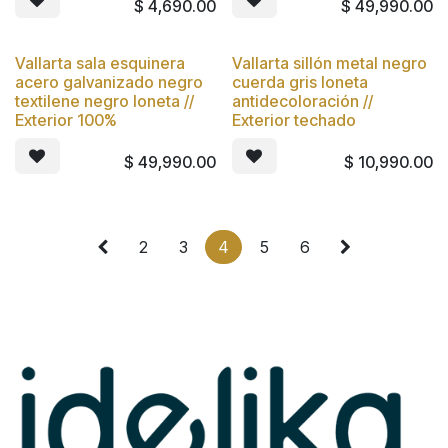
$
4,690.00
$
49,990.00
Vallarta sala esquinera
Vallarta sillón metal negro
Nuevo
Nuevo
acero galvanizado negro
cuerda gris loneta
textilene negro loneta //
antidecoloración //
Exterior 100%
Exterior techado
$
49,990.00
$
10,990.00
2
3
4
5
6