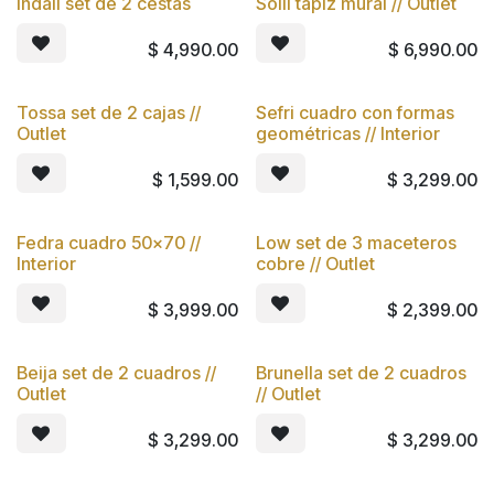
Indali set de 2 cestas
Solil tapiz mural // Outlet
$
4,990.00
$
6,990.00
Tossa set de 2 cajas //
Sefri cuadro con formas
Outlet
geométricas // Interior
$
1,599.00
$
3,299.00
Fedra cuadro 50x70 //
Low set de 3 maceteros
Interior
cobre // Outlet
$
3,999.00
$
2,399.00
Beija set de 2 cuadros //
Brunella set de 2 cuadros
Outlet
// Outlet
$
3,299.00
$
3,299.00