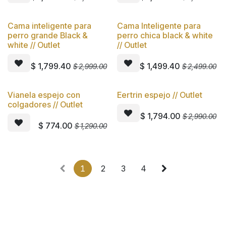
Cama inteligente para
Cama Inteligente para
Oferta
Oferta
perro grande Black &
perro chica black & white
white // Outlet
// Outlet
$
1,799.40
$
1,499.40
$
2,999.00
$
2,499.00
Vianela espejo con
Eertrin espejo // Outlet
Oferta
Oferta
colgadores // Outlet
$
1,794.00
$
2,990.00
$
774.00
$
1,290.00
1
2
3
4