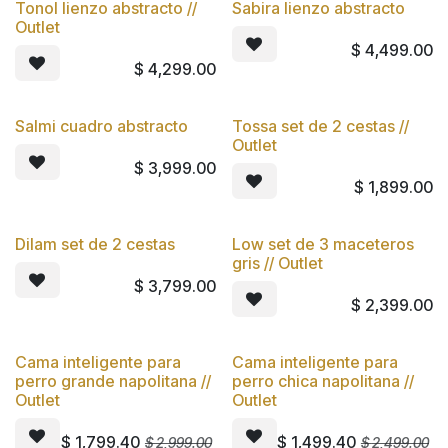
Tonol lienzo abstracto //
Sabira lienzo abstracto
Outlet
$
4,499.00
$
4,299.00
Salmi cuadro abstracto
Tossa set de 2 cestas //
Outlet
$
3,999.00
$
1,899.00
Dilam set de 2 cestas
Low set de 3 maceteros
gris // Outlet
$
3,799.00
$
2,399.00
Cama inteligente para
Cama inteligente para
Oferta
Oferta
perro grande napolitana //
perro chica napolitana //
Outlet
Outlet
$
1,799.40
$
1,499.40
$
2,999.00
$
2,499.00