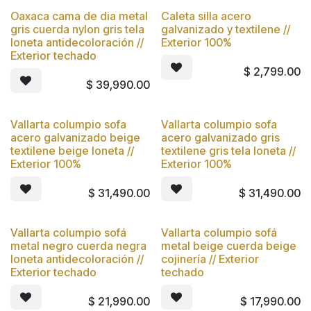
Oaxaca cama de dia metal
Caleta silla acero
Nuevo
Nuevo
gris cuerda nylon gris tela
galvanizado y textilene //
loneta antidecoloración //
Exterior 100%
Exterior techado
$
2,799.00
$
39,990.00
Vallarta columpio sofa
Vallarta columpio sofa
Nuevo
Nuevo
acero galvanizado beige
acero galvanizado gris
textilene beige loneta //
textilene gris tela loneta //
Exterior 100%
Exterior 100%
$
31,490.00
$
31,490.00
Vallarta columpio sofá
Vallarta columpio sofá
Nuevo
Nuevo
metal negro cuerda negra
metal beige cuerda beige
loneta antidecoloración //
cojinería // Exterior
Exterior techado
techado
$
21,990.00
$
17,990.00