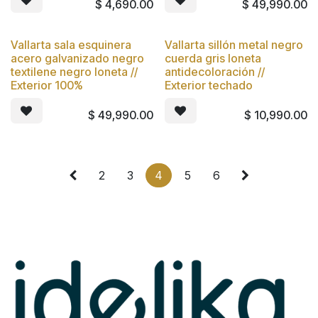
$
4,690.00
$
49,990.00
Vallarta sala esquinera
Vallarta sillón metal negro
Nuevo
Nuevo
acero galvanizado negro
cuerda gris loneta
textilene negro loneta //
antidecoloración //
Exterior 100%
Exterior techado
$
49,990.00
$
10,990.00
2
3
4
5
6