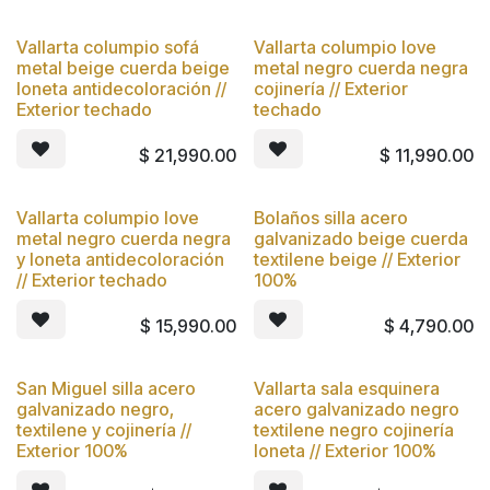
Vallarta columpio sofá
Vallarta columpio love
Nuevo
Nuevo
metal beige cuerda beige
metal negro cuerda negra
loneta antidecoloración //
cojinería // Exterior
Exterior techado
techado
$
21,990.00
$
11,990.00
Vallarta columpio love
Bolaños silla acero
Nuevo
Nuevo
metal negro cuerda negra
galvanizado beige cuerda
y loneta antidecoloración
textilene beige // Exterior
// Exterior techado
100%
$
15,990.00
$
4,790.00
San Miguel silla acero
Vallarta sala esquinera
Nuevo
Nuevo
galvanizado negro,
acero galvanizado negro
textilene y cojinería //
textilene negro cojinería
Exterior 100%
loneta // Exterior 100%