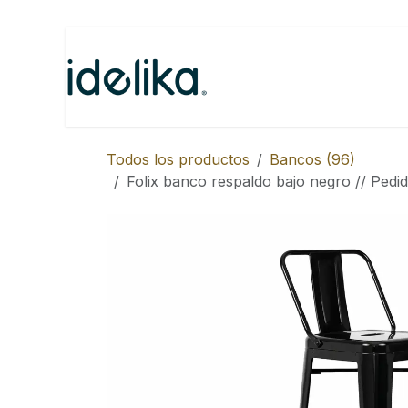
Ir al contenido
Inicio
Categorías
N
Todos los productos
Bancos (96)
Folix banco respaldo bajo negro // Pedid