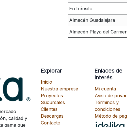
En tránsito
Almacén Guadalajara
Almacén Playa del Carme
Explorar
Enlaces de
interés
Inicio
Nuestra empresa
Mi cuenta
Proyectos
Aviso de priva
Sucursales
Términos y
Clientes
condiciones
mercado
Descargas
Método de pa
ón, calidad y
Contacto
lta gama que