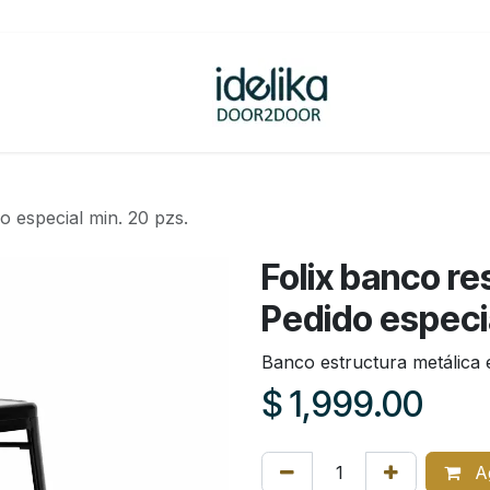
ovedades
Tienda
o especial min. 20 pzs.
Folix banco re
Pedido especia
Banco estructura metálica 
$
1,999.00
Ag