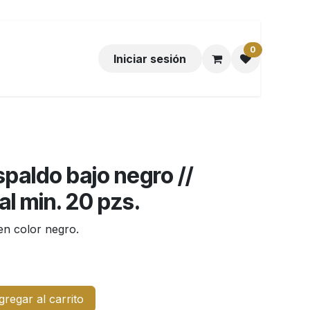
0
Iniciar sesión
spaldo bajo negro //
l min. 20 pzs.
en color negro.
regar al carrito