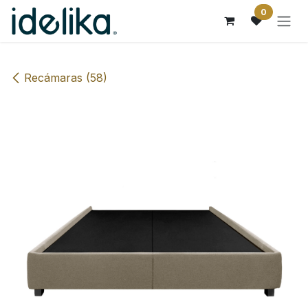
Ir al contenido
0
Recámaras (58)