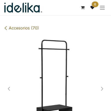
Ir al contenido
0
Accesorios (70)