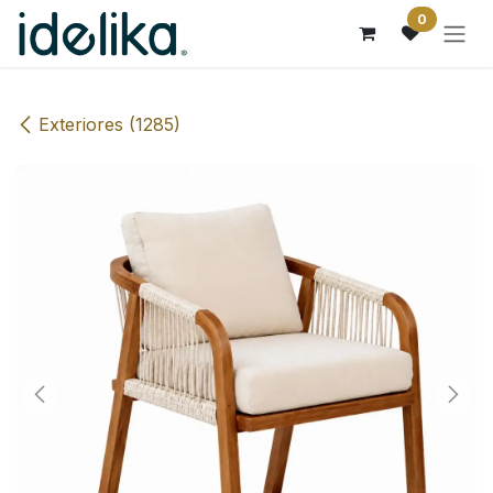
Ir al contenido
0
Exteriores (1285)