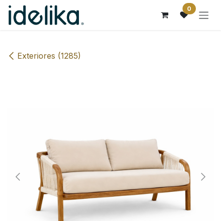
Ir al contenido
0
Exteriores (1285)