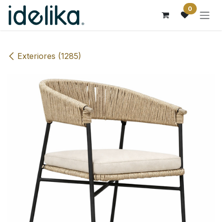
Ir al contenido
0
Exteriores (1285)