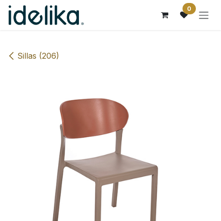
Ir al contenido
0
Sillas (206)