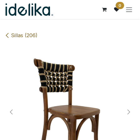
Ir al contenido
0
Sillas (206)