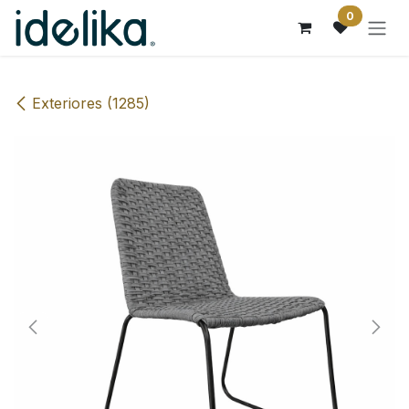
Ir al contenido
0
Exteriores (1285)