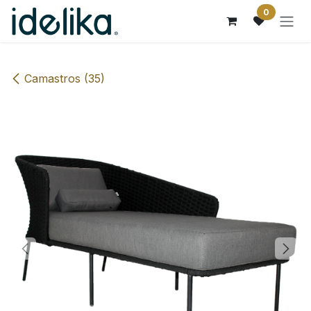
Ir al contenido
0
Camastros (35)