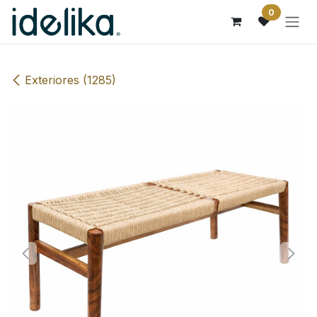
Ir al contenido
0
Exteriores (1285)