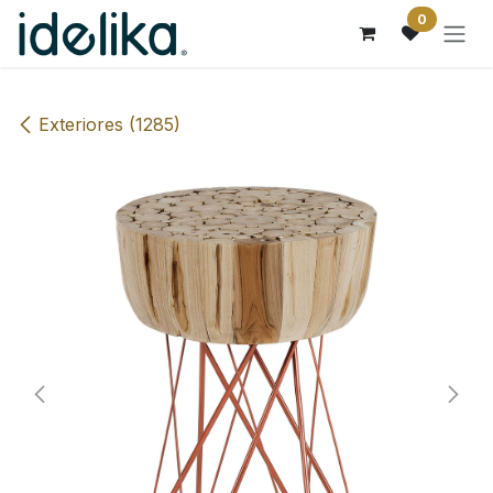
Ir al contenido
0
Exteriores (1285)