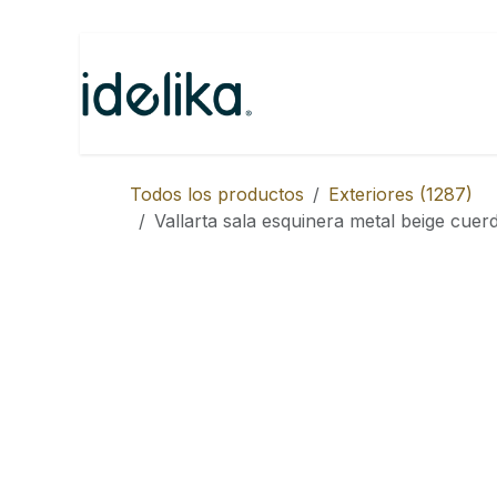
Ir al contenido
Inicio
Categorías
N
Todos los productos
Exteriores (1287)
Vallarta sala esquinera metal beige cuerd