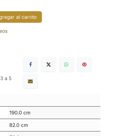
regar al carrito
seos
3 a 5
190.0 cm
82.0 cm